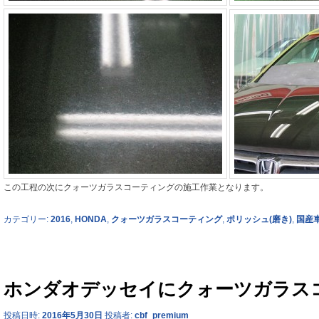
この工程の次にクォーツガラスコーティングの施工作業となります。
カテゴリー:
2016
,
HONDA
,
クォーツガラスコーティング
,
ポリッシュ(磨き)
,
国産
ホンダオデッセイにクォーツガラス
投稿日時:
2016年5月30日
投稿者:
cbf_premium