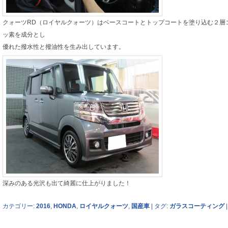
クォーツRD（ロイヤルクォーツ）はベースコートとトップコートを塗り込む２層
ッ素を成分とし
優れた撥水性と撥油性を生み出しています。
深みのある光沢も出て綺麗に仕上がりました！
カテゴリー:
2016
,
HONDA
,
ロイヤルクォーツ
,
国産車
|
タグ:
ガラスコーティング